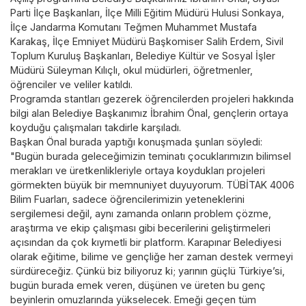
Parti İlçe Başkanları, İlçe Milli Eğitim Müdürü Hulusi Sonkaya,
İlçe Jandarma Komutanı Teğmen Muhammet Mustafa
Karakaş, İlçe Emniyet Müdürü Başkomiser Salih Erdem, Sivil
Toplum Kuruluş Başkanları, Belediye Kültür ve Sosyal İşler
Müdürü Süleyman Kılıçlı, okul müdürleri, öğretmenler,
öğrenciler ve veliler katıldı.
Programda stantları gezerek öğrencilerden projeleri hakkında
bilgi alan Belediye Başkanımız İbrahim Önal, gençlerin ortaya
koyduğu çalışmaları takdirle karşıladı.
Başkan Önal burada yaptığı konuşmada şunları söyledi:
"Bugün burada geleceğimizin teminatı çocuklarımızın bilimsel
merakları ve üretkenlikleriyle ortaya koydukları projeleri
görmekten büyük bir memnuniyet duyuyorum. TÜBİTAK 4006
Bilim Fuarları, sadece öğrencilerimizin yeteneklerini
sergilemesi değil, aynı zamanda onların problem çözme,
araştırma ve ekip çalışması gibi becerilerini geliştirmeleri
açısından da çok kıymetli bir platform. Karapınar Belediyesi
olarak eğitime, bilime ve gençliğe her zaman destek vermeyi
sürdüreceğiz. Çünkü biz biliyoruz ki; yarının güçlü Türkiye’si,
bugün burada emek veren, düşünen ve üreten bu genç
beyinlerin omuzlarında yükselecek. Emeği geçen tüm