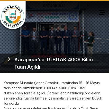
Karapınar’da TÜBİTAK 4006 Bilim
Fuarı Açıldı
Karapınar Mustafa Şener Ortaokulu tarafından 15 - 16 Mayıs
tarihlerinde düzenlenen TÜBİTAK 4006 Bilim Fuarı,
düzenlenen törenle açıldı. Öğrencilerin hazırladığı projelerin
sergilendiği fuarda bilimsel çalışmalar, ziyaretçilerden büyük
ilgi gördü.
Açılış programına Belediye Başkanımız İbrahim Önal, Siyasi